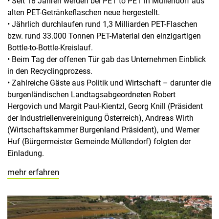
• Seit 18 Jahren werden bei PET to PET in Müllendorf aus
alten PET-Getränkeflaschen neue hergestellt.
• Jährlich durchlaufen rund 1,3 Milliarden PET-Flaschen
bzw. rund 33.000 Tonnen PET-Material den einzigartigen
Bottle-to-Bottle-Kreislauf.
• Beim Tag der offenen Tür gab das Unternehmen Einblick
in den Recyclingprozess.
• Zahlreiche Gäste aus Politik und Wirtschaft – darunter die
burgenländischen Landtagsabgeordneten Robert
Hergovich und Margit Paul-Kientzl, Georg Knill (Präsident
der Industriellenvereinigung Österreich), Andreas Wirth
(Wirtschaftskammer Burgenland Präsident), und Werner
Huf (Bürgermeister Gemeinde Müllendorf) folgten der
Einladung.
mehr erfahren