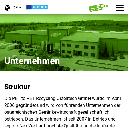
Toggle
Tog
DE
language
nav
Skip
menu
to
main
content
Unternehmen
Struktur
Die PET to PET Recycling Österreich GmbH wurde im April
2006 gegründet und wird von führenden Unternehmen der
österreichischen Getränkewirtschaft gesellschaftlich
betrieben. Das Unternehmen ist seit 2007 in Betrieb und
legt großen Wert auf höchste Qualität und die laufende