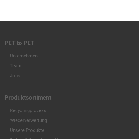
PET to PET
Footer
Unternehmen
menu
Team
Jobs
Produktsortiment
Recyclingprozess
Wiederverwertung
Unsere Produkte