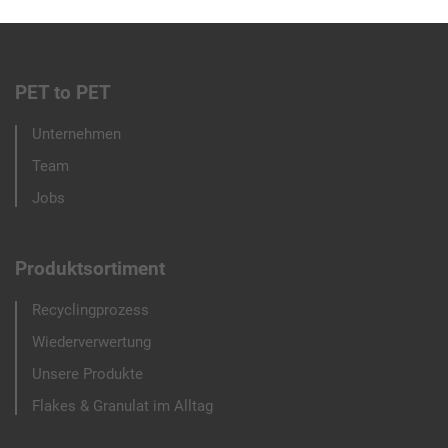
PET to PET
Footer
Unternehmen
menu
Team
Jobs
Produktsortiment
Recyclingprozess
Wiederverwertung
Unsere Produkte
Flakes & Granulat im Alltag