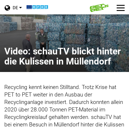
Toggle
Tog
DE
language
nav
Skip
menu
to
main
content
Video: schauTV blickt hinter
die Kulissen in Müllendorf
Recycling kennt keinen Stilltand. Trotz Krise hat
PET to PET weiter in den Ausbau der
Recyclinganlage investiert. Dadurch konnten allein
2020 über 28.000 Tonnen PET-Material im
Recyclingkreislauf gehalten werden. schauTV hat
bei einem Besuch in Müllendorf hinter die Kulissen