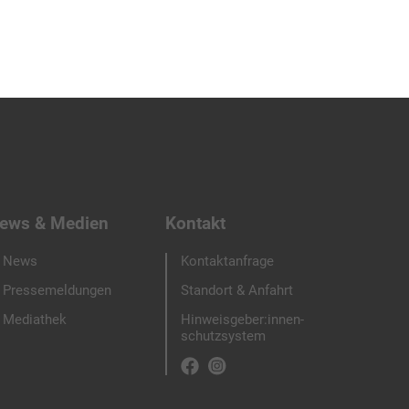
ews & Medien
Kontakt
News
Kontaktanfrage
Pressemeldungen
Standort & Anfahrt
Mediathek
Hinweisgeber:innen-
schutzsystem