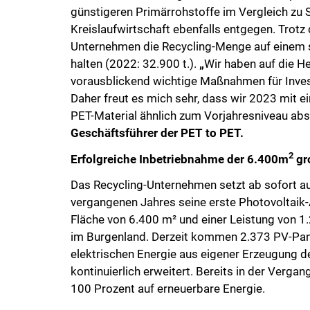
günstigeren Primärrohstoffe im Vergleich zu 
Kreislaufwirtschaft ebenfalls entgegen. Tro
Unternehmen die Recycling-Menge auf einem s
halten (2022: 32.900 t.).
„
Wir haben auf die H
vorausblickend wichtige Maßnahmen für Invest
Daher freut es mich sehr, dass wir 2023 mit e
PET-Material ähnlich zum Vorjahresniveau abs
Geschäftsführer der PET to PET.
2
Erfolgreiche Inbetriebnahme der 6.400m
gr
Das Recycling-Unternehmen setzt ab sofort au
vergangenen Jahres seine erste Photovoltaik-
Fläche von 6.400 m² und einer Leistung von 1
im Burgenland. Derzeit kommen 2.373 PV-Panee
elektrischen Energie aus eigener Erzeugung d
kontinuierlich erweitert. Bereits in der Verga
100 Prozent auf erneuerbare Energie.