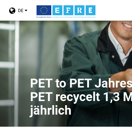
Toggle
DE
language
menu
Skip
to
main
content
PET to PET Jahres
PET recycelt 1,3 M
jährlich