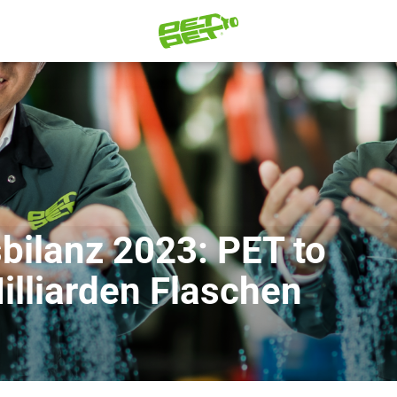
bilanz 2023: PET to
illiarden Flaschen