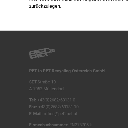
zurückzulegen.
PET to PET Recycling Österreich GmbH
SET-Straße 10
A-7052 Müllendorf
Tel:
+43(0)2682/63131-0
Fax:
+43(0)2682/63131-10
E-Mail:
office@pet2pet.at
Firmenbuchnummer:
FN278705 k