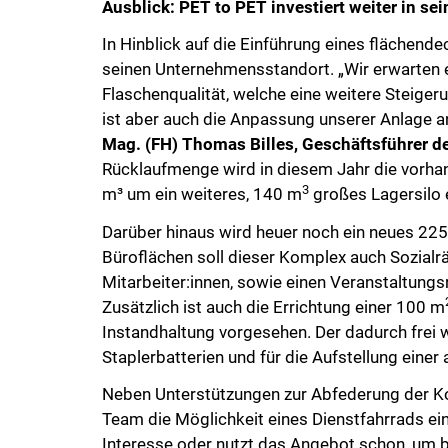
Ausblick: PET to PET investiert weiter in s
In Hinblick auf die Einführung eines flächen
seinen Unternehmensstandort. „Wir erwarten 
Flaschenqualität, welche eine weitere Steiger
ist aber auch die Anpassung unserer Anlage an
Mag. (FH) Thomas Billes, Geschäftsführer d
Rücklaufmenge wird in diesem Jahr die vorha
3
m³ um ein weiteres, 140 m
großes Lagersilo e
Darüber hinaus wird heuer noch ein neues 22
Büroflächen soll dieser Komplex auch Sozialr
Mitarbeiter:innen, sowie einen Veranstaltungs
Zusätzlich ist auch die Errichtung einer 100 m
Instandhaltung vorgesehen. Der dadurch frei 
Staplerbatterien und für die Aufstellung ein
Neben Unterstützungen zur Abfederung der Ko
Team die Möglichkeit eines Dienstfahrrads ei
Interesse oder nutzt das Angebot schon, um 