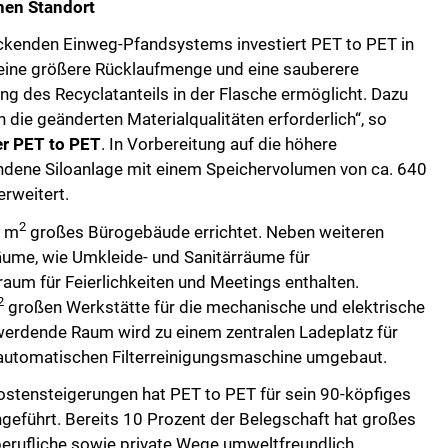
einen Standort
deckenden Einweg-Pfandsystems investiert PET to PET in
eine größere Rücklaufmenge und eine sauberere
ung des Recyclatanteils in der Flasche ermöglicht. Dazu
 die geänderten Materialqualitäten erforderlich“, so
er PET to PET
. In Vorbereitung auf die höhere
ndene Siloanlage mit einem Speichervolumen von ca. 640
rweitert.
2
5 m
großes Bürogebäude errichtet. Neben weiteren
äume, wie Umkleide- und Sanitärräume für
raum für Feierlichkeiten und Meetings enthalten.
2
großen Werkstätte für die mechanische und elektrische
werdende Raum wird zu einem zentralen Ladeplatz für
er automatischen Filterreinigungsmaschine umgebaut.
stensteigerungen hat PET to PET für sein 90-köpfiges
ngeführt. Bereits 10 Prozent der Belegschaft hat großes
berufliche sowie private Wege umweltfreundlich